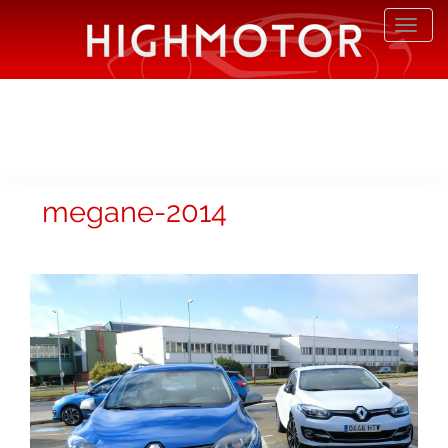
Desp
nave
megane-2014