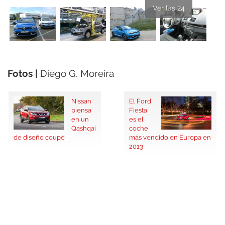
Ver las 24
Fotos |
Diego G. Moreira
Nissan
El Ford
piensa
Fiesta
en un
es el
Qashqai
coche
de diseño coupé
más vendido en Europa en
2013