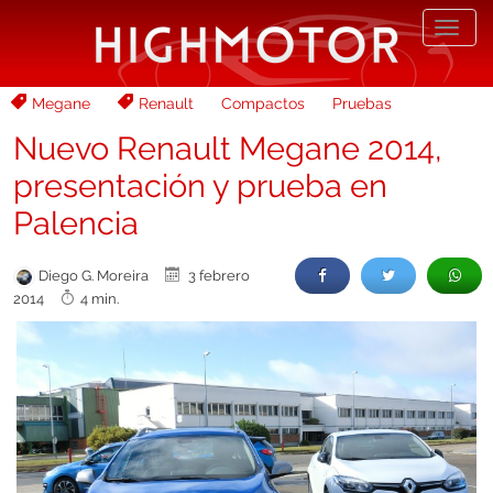
Desp
nave
Megane
Renault
Compactos
Pruebas
Nuevo Renault Megane 2014,
presentación y prueba en
Palencia
Diego G. Moreira
3 febrero
2014
4 min.