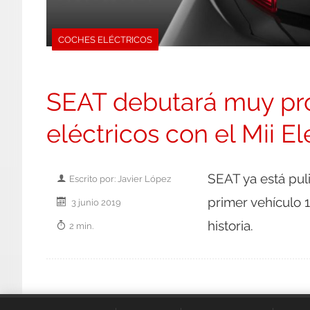
COCHES ELÉCTRICOS
SEAT debutará muy pron
eléctricos con el Mii El
SEAT ya está puli
Escrito por: Javier López
primer vehículo 10
3 junio 2019
historia.
2 min.