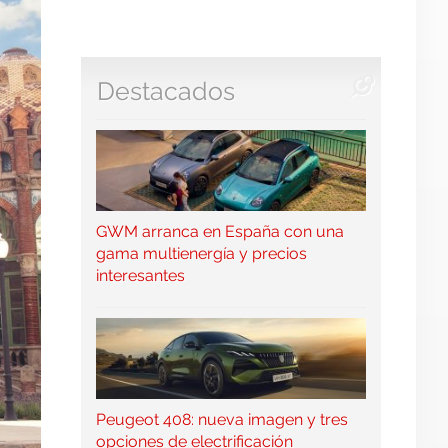
Destacados
GWM arranca en España con una
gama multienergía y precios
interesantes
Peugeot 408: nueva imagen y tres
opciones de electrificación