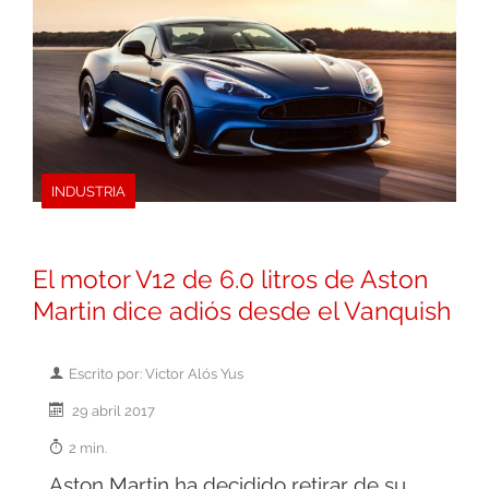
INDUSTRIA
El motor V12 de 6.0 litros de Aston
Martin dice adiós desde el Vanquish
Escrito por: Victor Alós Yus
29 abril 2017
2 min.
Aston Martin ha decidido retirar de su