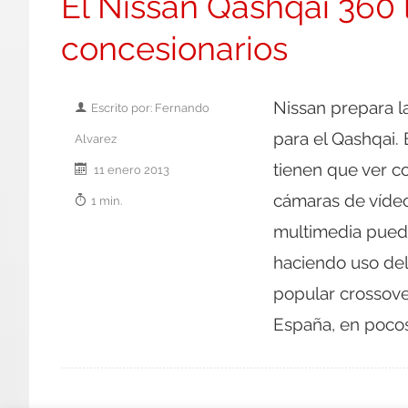
El Nissan Qashqai 360 
concesionarios
Nissan prepara l
Escrito por: Fernando
para el Qashqai.
Alvarez
tienen que ver co
11 enero 2013
cámaras de vídeo
1 min.
multimedia puede
haciendo uso del
popular crossove
España, en pocos