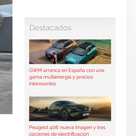
Destacados
GWM arranca en España con una
gama multienergía y precios
interesantes
Peugeot 408: nueva imagen y tres
opciones de electrificación