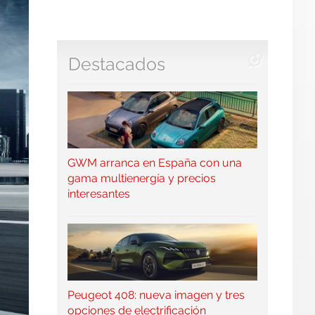
Destacados
GWM arranca en España con una
gama multienergía y precios
interesantes
Peugeot 408: nueva imagen y tres
opciones de electrificación