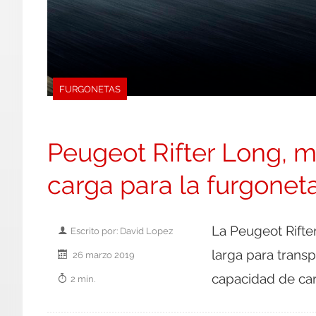
FURGONETAS
Peugeot Rifter Long, 
carga para la furgonet
La Peugeot Rifte
Escrito por: David Lopez
larga para trans
26 marzo 2019
capacidad de ca
2 min.