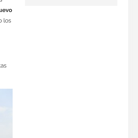
nuevo
o los
tas