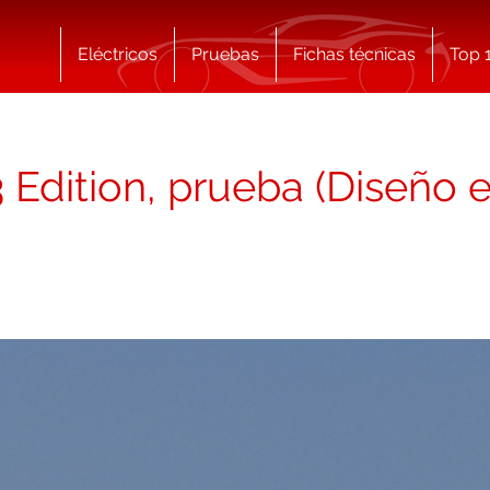
Eléctricos
Pruebas
Fichas técnicas
Top 
dition, prueba (Diseño ext