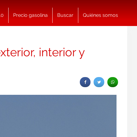
10
Precio gasolina
Buscar
Quiénes somos
erior, interior y