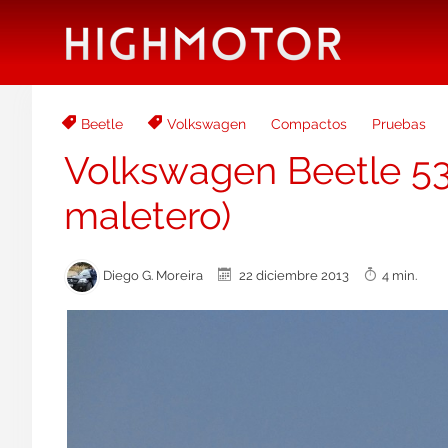
Beetle
Volkswagen
Compactos
Pruebas
Volkswagen Beetle 53 E
maletero)
Diego G. Moreira
22 diciembre 2013
4 min.