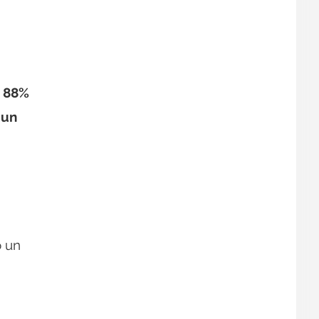
 88%
 un
o un