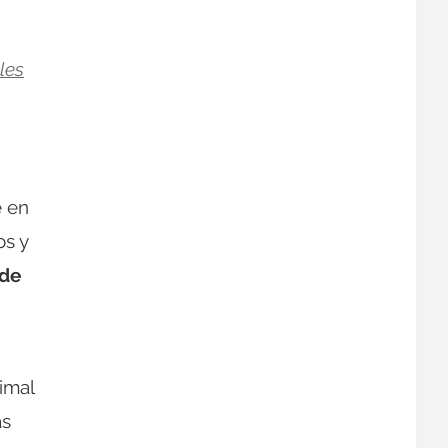
les
e en
os y
de
imal
as