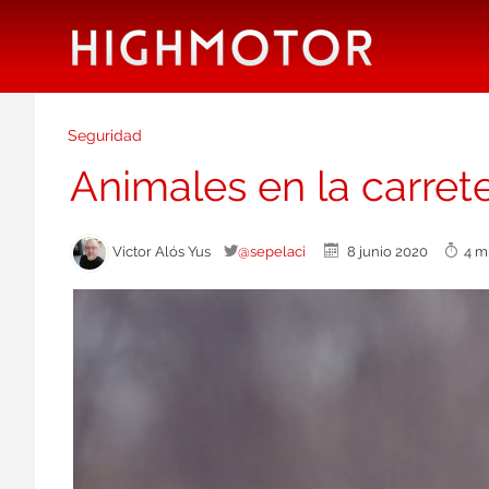
Seguridad
Animales en la carrete
Victor Alós Yus
@sepelaci
8 junio 2020
4 m