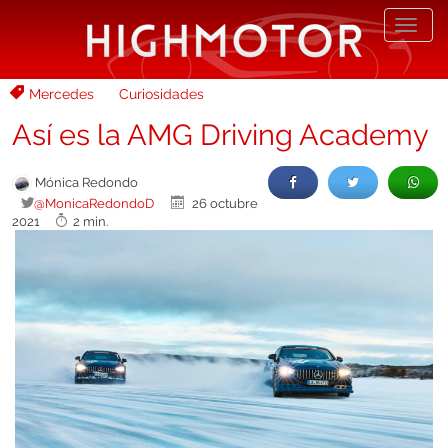
Desp
nave
Mercedes
Curiosidades
Así es la AMG Driving Academy
Mónica Redondo
@MonicaRedondoD
26 octubre
2021
2 min.