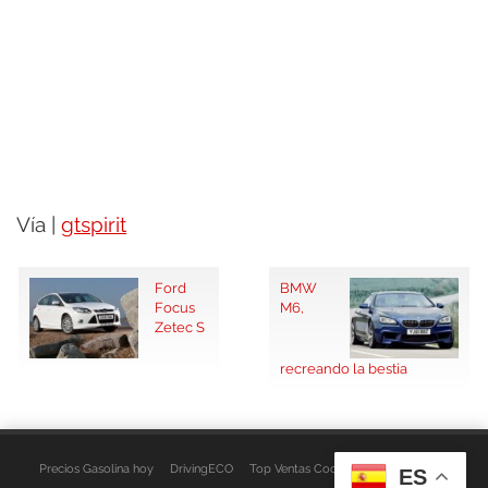
Vía |
gtspirit
Ford
BMW
Focus
M6,
Zetec S
recreando la bestia
Precios Gasolina hoy
DrivingECO
Top Ventas Coches
EspacioFurgo
ES