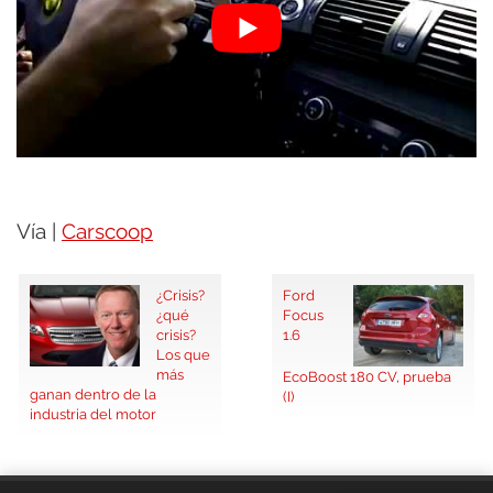
Vía |
Carscoop
¿Crisis?
Ford
¿qué
Focus
crisis?
1.6
Los que
más
EcoBoost 180 CV, prueba
ganan dentro de la
(I)
industria del motor