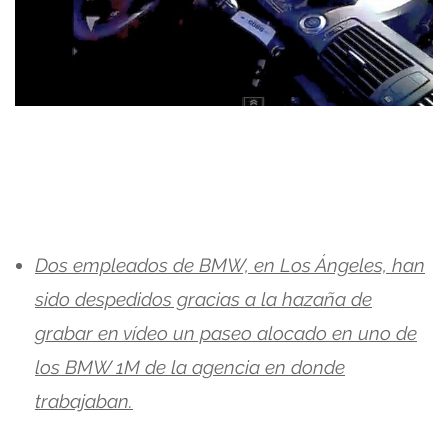
Dos empleados de BMW, en Los Ángeles, han
sido despedidos gracias a la hazaña de
grabar en vídeo un paseo alocado en uno de
los BMW 1M de la agencia en donde
trabajaban.