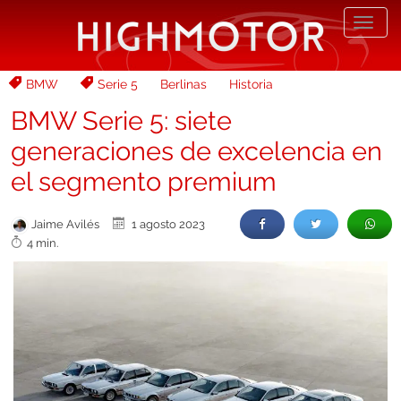
Desp
nave
BMW
Serie 5
Berlinas
Historia
BMW Serie 5: siete
generaciones de excelencia en
el segmento premium
Jaime Avilés
1 agosto 2023
4 min.