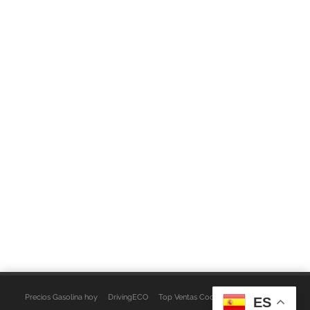
Precios Gasolina hoy
DrivingECO
Top Ventas Coches
EspacioFurgo
ES