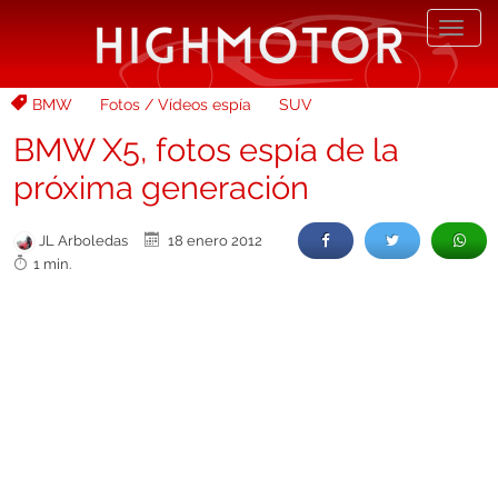
Desp
nave
BMW
Fotos / Vídeos espía
SUV
BMW X5, fotos espía de la
próxima generación
JL Arboledas
18 enero 2012
1 min.