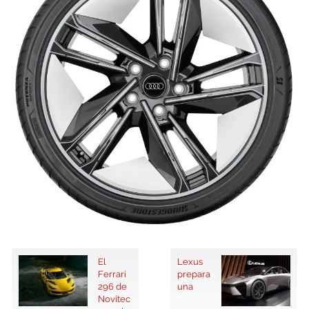
El
Lexus
Ferrari
prepara
296 de
una
Novitec