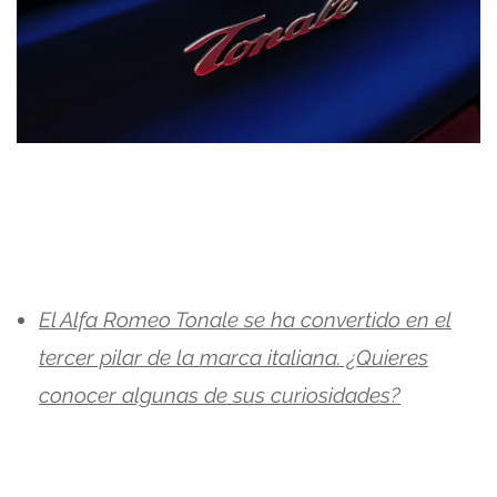
El Alfa Romeo Tonale se ha convertido en el
tercer pilar de la marca italiana. ¿Quieres
conocer algunas de sus curiosidades?