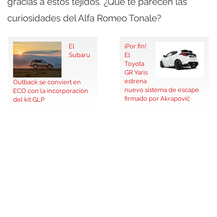
gracias a estos tejidos. ¿Qué te parecen las
curiosidades del Alfa Romeo Tonale?
El
¡Por fin!
Subaru
El
Toyota
GR Yaris
estrena
Outback se conviert en
nuevo sistema de escape
ECO con la incorporación
firmado por Akrapovič
del kit GLP