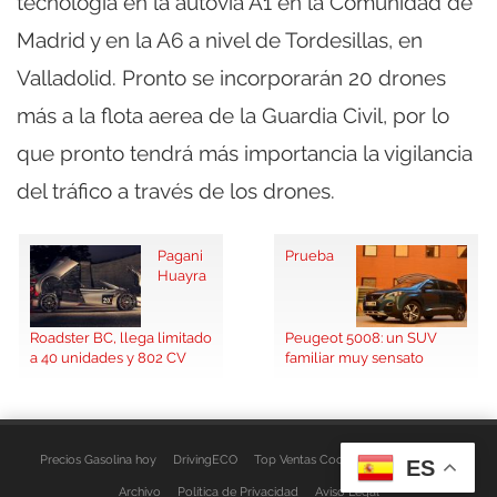
tecnología en la autovía A1 en la Comunidad de
Madrid y en la A6 a nivel de Tordesillas, en
Valladolid. Pronto se incorporarán 20 drones
más a la flota aerea de la Guardia Civil, por lo
que pronto tendrá más importancia la vigilancia
del tráfico a través de los drones.
Pagani
Prueba
Huayra
Roadster BC, llega limitado
Peugeot 5008: un SUV
a 40 unidades y 802 CV
familiar muy sensato
Precios Gasolina hoy
DrivingECO
Top Ventas Coches
EspacioFurgo
ES
Archivo
Política de Privacidad
Aviso Legal