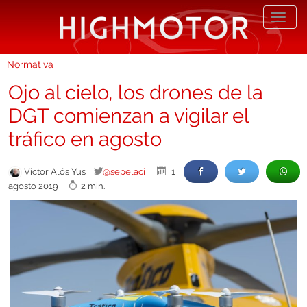
Desp
nave
Normativa
Ojo al cielo, los drones de la
DGT comienzan a vigilar el
tráfico en agosto
Victor Alós Yus
@sepelaci
1
agosto 2019
2 min.