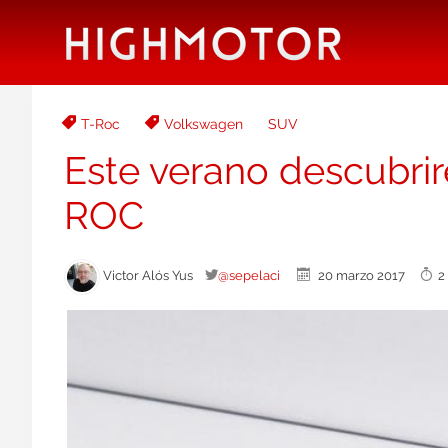
T-Roc
Volkswagen
SUV
Este verano descubri
ROC
Victor Alós Yus
@sepelaci
20 marzo 2017
2