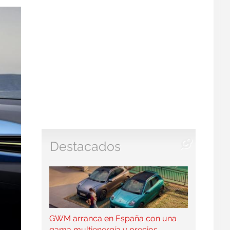
Destacados
GWM arranca en España con una
gama multienergía y precios