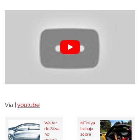
Vía |
youtube
Walter
MTM ya
de Silva
trabaja
no
sobre
quiere
un