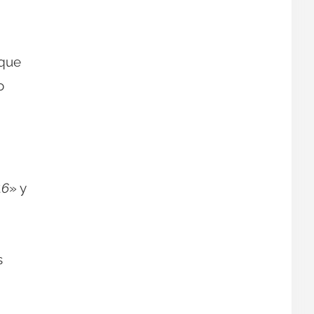
 que
o
16
» y
s