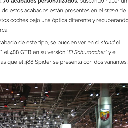
ta
70 acabados personalizados
, buscando hacer un
o de estos acabados están presentes en el
stand
de
estos coches bajo una óptica diferente y recuperand
rca.
abado de este tipo, se pueden ver en el
stand
el
g
”, el 488 GTB en su versión “
El Schumacher
” y el
tras que el 488 Spider se presenta con dos variantes: