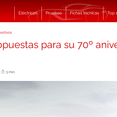
Eléctricos
Pruebas
Fichas técnicas
Top 
ortivos
opuestas para su 70º aniv
6
3 min.