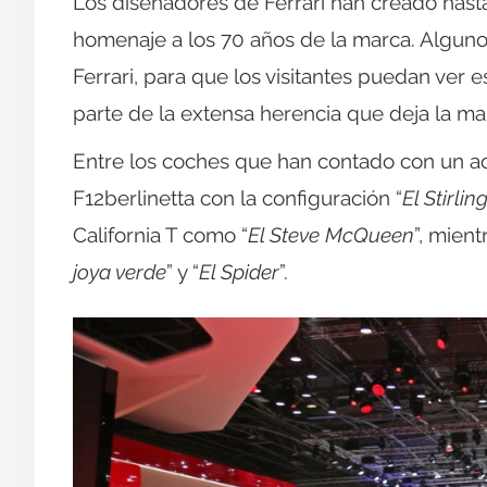
Los diseñadores de Ferrari han creado has
homenaje a los 70 años de la marca. Algun
Ferrari, para que los visitantes puedan ver 
parte de la extensa herencia que deja la ma
Entre los coches que han contado con un ac
F12berlinetta con la configuración “
El Stirlin
California T como “
El Steve McQueen
”, mien
joya verde
” y “
El Spider
”.