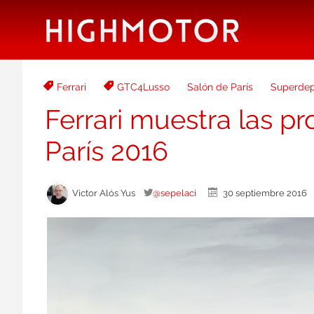
Ferrari
GTC4Lusso
Salón de París
Superdep
Ferrari muestra las pr
París 2016
Victor Alós Yus
@sepelaci
30 septiembre 201