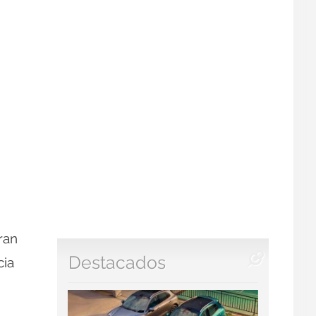
ran
Destacados
cia