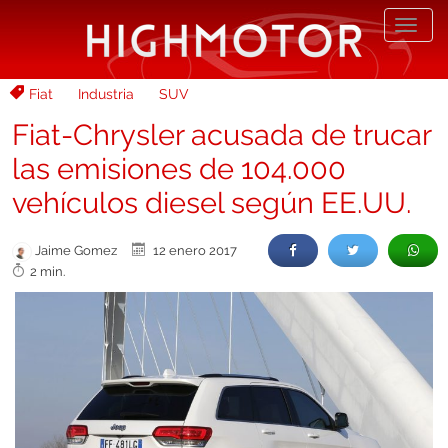
Desp
nave
Fiat
Industria
SUV
Fiat-Chrysler acusada de trucar
las emisiones de 104.000
vehículos diesel según EE.UU.
Jaime Gomez
12 enero 2017
2 min.