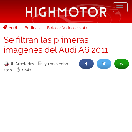
Desp
nave
Audi
Berlinas
Fotos / Vídeos espía
Se filtran las primeras
imágenes del Audi A6 2011
JL Arboledas
30 noviembre
2010
1 min.