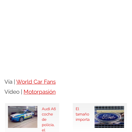
Vía |
World Car Fans
Vídeo |
Motorpasión
Audi A6
El
coche
tamaño
de
importa
policía,
el