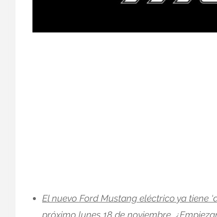
El nuevo Ford Mustang eléctrico ya tiene ‘
próximo lunes 18 de noviembre. ¿Empiezan