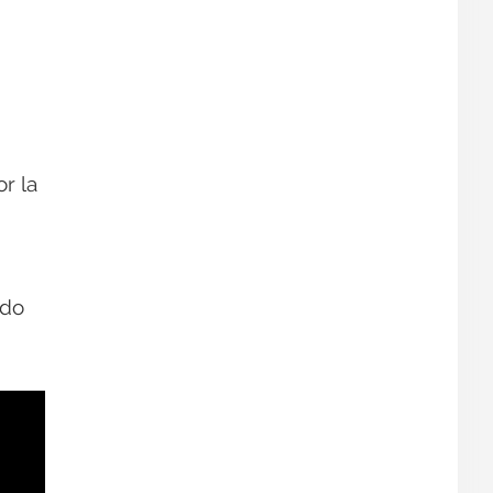
r la
ado