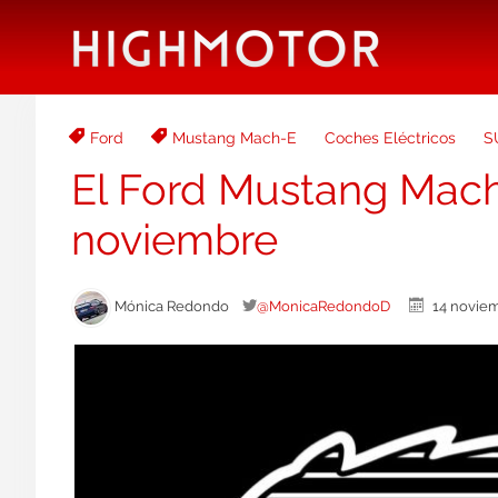
Ford
Mustang Mach-E
Coches Eléctricos
S
El Ford Mustang Mach
noviembre
Mónica Redondo
@MonicaRedondoD
14 novi