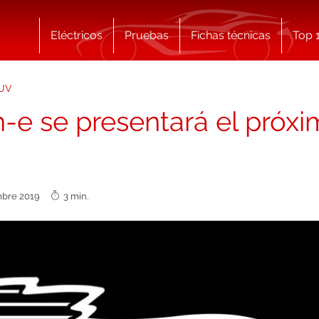
Eléctricos
Pruebas
Fichas técnicas
Top 
UV
-e se presentará el próxi
embre 2019
3 min.