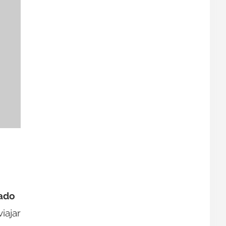
mado
iajar