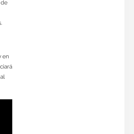
 de
.
y en
ciará
al