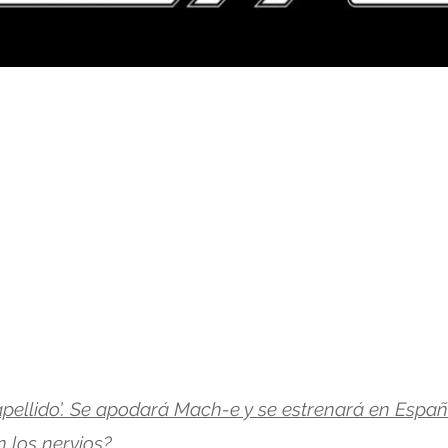
apellido’. Se apodará Mach-e y se estrenará en Españ
 los nervios?