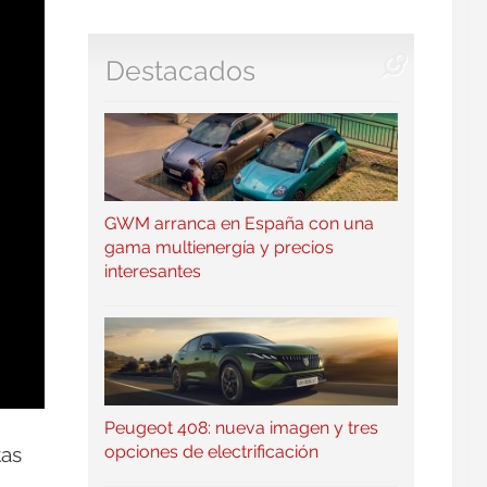
Destacados
GWM arranca en España con una
gama multienergía y precios
interesantes
Peugeot 408: nueva imagen y tres
opciones de electrificación
tas