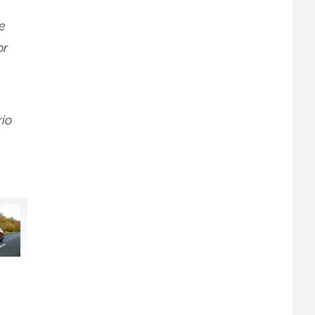
e
or
rio