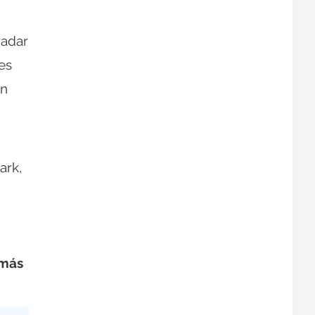
radar
es
on
ark,
 más