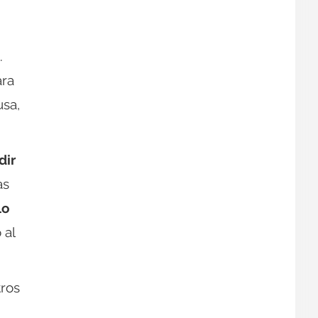
.
ara
usa,
dir
as
lo
 al
ros