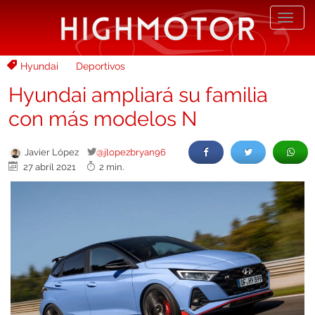
Desp
nave
Hyundai
Deportivos
Hyundai ampliará su familia
con más modelos N
Javier López
@jlopezbryan96
27 abril 2021
2 min.