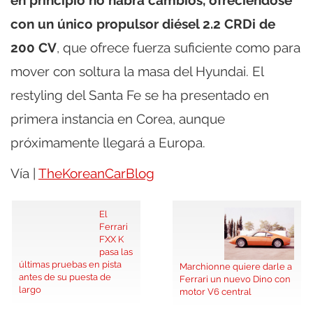
en principio no habrá cambios, ofreciendose
con un único propulsor diésel 2.2 CRDi de
200 CV
, que ofrece fuerza suficiente como para
mover con soltura la masa del Hyundai. El
restyling del Santa Fe se ha presentado en
primera instancia en Corea, aunque
próximamente llegará a Europa.
Vía |
TheKoreanCarBlog
El
Ferrari
FXX K
pasa las
últimas pruebas en pista
Marchionne quiere darle a
antes de su puesta de
Ferrari un nuevo Dino con
largo
motor V6 central