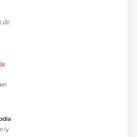
o de
 de
 en
odía
e (y