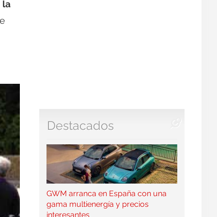
 la
te
Destacados
GWM arranca en España con una
gama multienergía y precios
interesantes