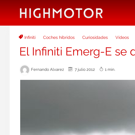
Infiniti
Coches híbridos
Curiosidades
Vídeos
El Infiniti Emerg-E s
Fernando Alvarez
7 julio 2012
1 min.