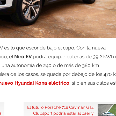
EV es lo que esconde bajo el capó. Con la nueva
ico, el
Niro EV
podrá equipar baterías de 39,2 kWh 
á una autonomía de 240 o de más de 380 km
iera de los casos, se queda por debajo de los 470 
nuevo Hyundai Kona eléctrico
, si bien sus datos es
El futuro Porsche 718 Cayman GT4
a
Clubsport podría estar al caer y