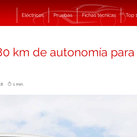
Eléctricos
Pruebas
Fichas técnicas
Top 
380 km de autonomía para 
018
1 min.