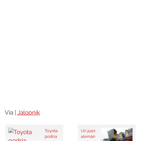
Vía |
Jalopnik
Toyota
Un juez
podría
alemán