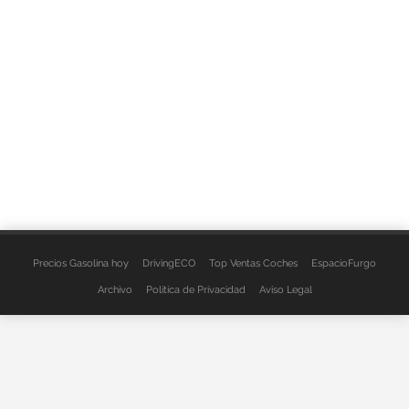
Precios Gasolina hoy
DrivingECO
Top Ventas Coches
EspacioFurgo
Archivo
Política de Privacidad
Aviso Legal