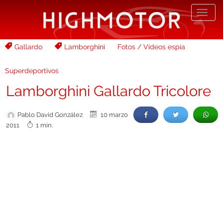
Desp
nave
Gallardo
Lamborghini
Fotos / Vídeos espía
Superdeportivos
Lamborghini Gallardo Tricolore
Pablo David González
10 marzo
2011
1 min.