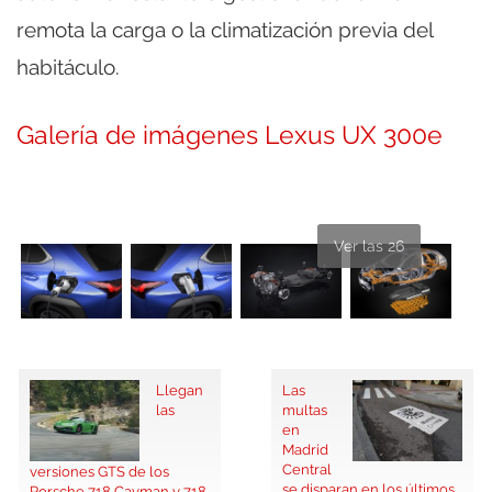
remota la carga o la climatización previa del
habitáculo.
Galería de imágenes Lexus UX 300e
Ver las 26
Llegan
Las
las
multas
en
Madrid
Central
versiones GTS de los
se disparan en los últimos
Porsche 718 Cayman y 718