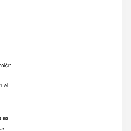
amión
n el
 es
os