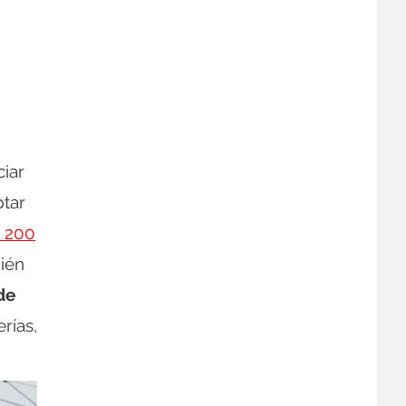
ciar
ptar
 200
ién
de
rías,