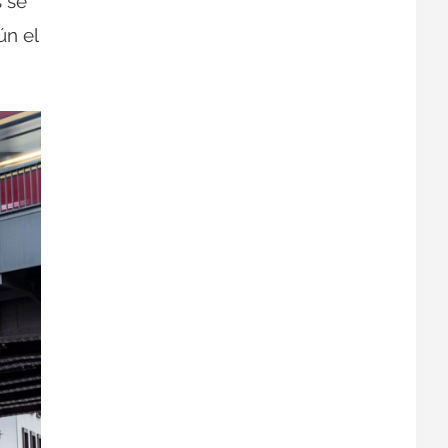
s se
ún el