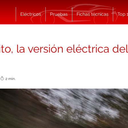
Eléctricos
Pruebas
Fichas técnicas
Top 
o, la versión eléctrica de
7
2 min.