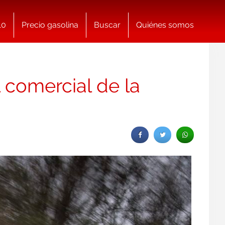
10
Precio gasolina
Buscar
Quiénes somos
l comercial de la