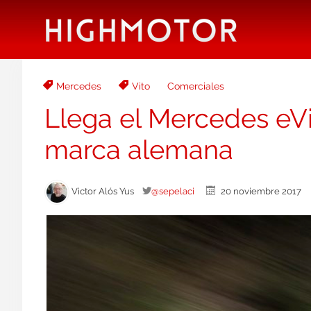
Mercedes
Vito
Comerciales
Llega el Mercedes eVit
marca alemana
Victor Alós Yus
@sepelaci
20 noviembre 201