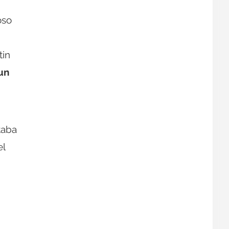
oso
tin
un
taba
el