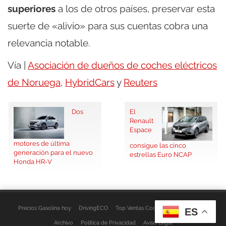
superiores
a los de otros países, preservar esta
suerte de «alivio» para sus cuentas cobra una
relevancia notable.
Vía |
Asociación de dueños de coches eléctricos
de Noruega
,
HybridCars
y
Reuters
Dos
El
Renault
Espace
motores de última
consigue las cinco
generación para el nuevo
estrellas Euro NCAP
Honda HR-V
Precios Gasolina hoy
DrivingECO
Top Ventas Coches
EspacioFurgo
ES
Archivo
Política de Privacidad
Aviso Legal