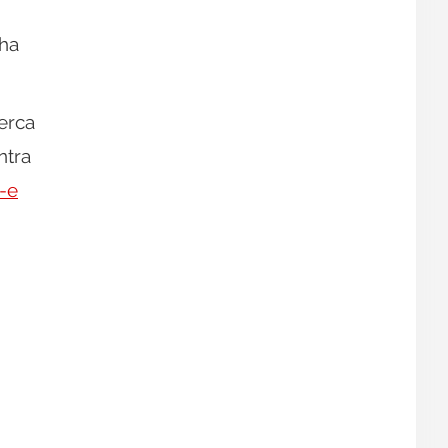
 ha
cerca
ntra
-e