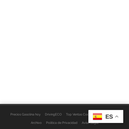
Precios Gasolina hoy
DrivingECO
Top Ventas Coches
EspacioFurgo
ES
Archivo
Política de Privacidad
Aviso Legal