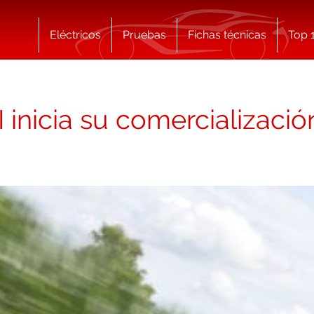
Eléctricos
Pruebas
Fichas técnicas
Top 
 inicia su comercializaci