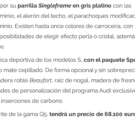
 por su
parrilla
Singleframe
en gris platino
con las
minio, el alerón del techo, el parachoques modifica
minio. Existen hasta once colores de carrocería, con
y posibilidades de elegir efecto perla o cristal, adem
e.
ética deportiva de los modelos S,
con el paquete Sp
 mate cepillado. De forma opcional y sin sobrepreci
madera roble
Beaufort
, raíz de nogal, madera de fresn
ades de personalización del programa Audi exclusiv
 inserciones de carbono.
ente de la gama Q5,
tendrá un precio de 68.100 eur