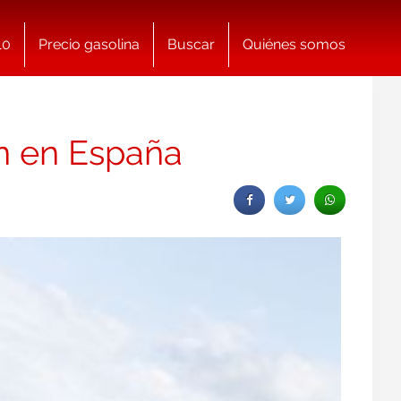
10
Precio gasolina
Buscar
Quiénes somos
ón en España