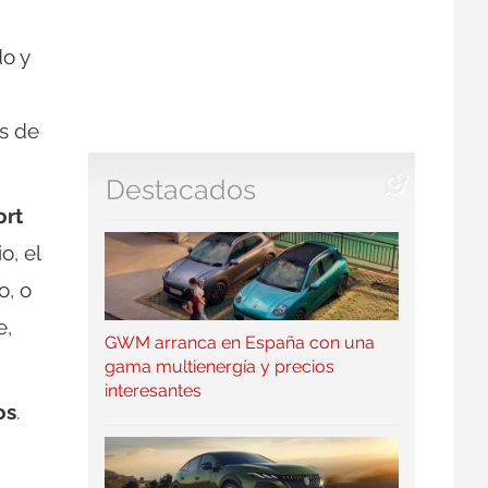
do y
ás de
Destacados
ort
o, el
o, o
e,
GWM arranca en España con una
gama multienergía y precios
interesantes
os
.