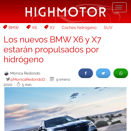
Desp
nave
BMW
X6
X7
Coches hidrógeno
SUV
Los nuevos BMW X6 y X7
estarán propulsados por
hidrógeno
Mónica Redondo
@MonicaRedondoD
9 enero
2020
5 min.