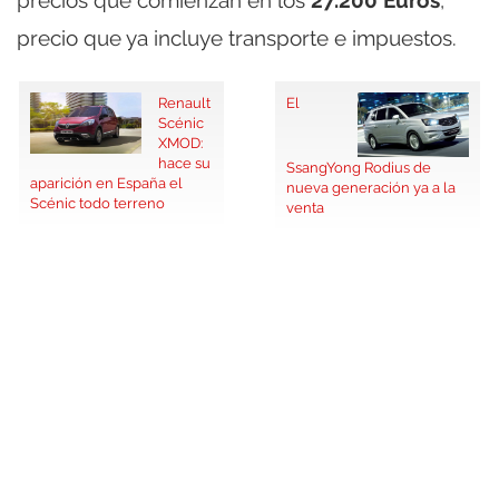
precios que comienzan en los
27.200 Euros
,
precio que ya incluye transporte e impuestos.
Renault
El
Scénic
XMOD:
hace su
SsangYong Rodius de
aparición en España el
nueva generación ya a la
Scénic todo terreno
venta