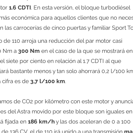
otor
1.6 CDTI
. En esta versión, el bloque turbodiésel
 más económica para aquellos clientes que no neces
n las carrocerías de cinco puertas y familiar Sport To
vo de 110 arroja una reducción del par motor casi
20 Nm a
300 Nm
en el caso de la que se mostrará en
 siete por ciento en relación al 1.7 CDTI al que
ará bastante menos y tan solo ahorrará 0,2 l/100 km
 cifra es de
3,7 l/100 km
.
gramos de CO2 por kilómetro con este motor y anunci
nes del Astra movido por este bloque son iguales en
á fijada en
186 km/h
y las dos aceleran de 0 a 100
I de 136 CV, el de 110 irá unido a una transmisión
ma