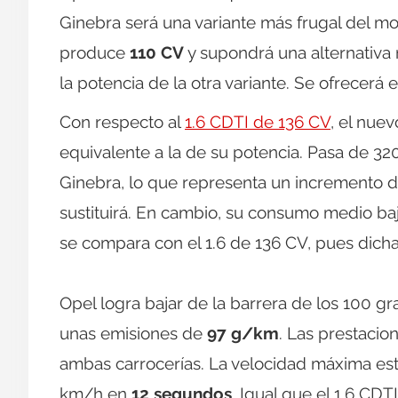
Ginebra será una variante más frugal del m
produce
110 CV
y supondrá una alternativa
la potencia de la otra variante. Se ofrecerá e
Con respecto al
1.6 CDTI de 136 CV
, el nue
equivalente a la de su potencia. Pasa de 3
Ginebra, lo que representa un incremento del
sustituirá. En cambio, su consumo medio baj
se compara con el 1.6 de 136 CV, pues dicha
Opel logra bajar de la barrera de los 100 
unas emisiones de
97 g/km
. Las prestacio
ambas carrocerías. La velocidad máxima est
km/h en
12 segundos
. Igual que el 1.6 CDT