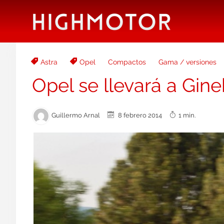
Astra
Opel
Compactos
Gama / versiones
Opel se llevará a Gine
Guillermo Arnal
8 febrero 2014
1 min.