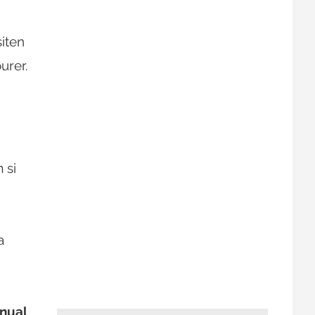
iten
urer.
 si
a
nual