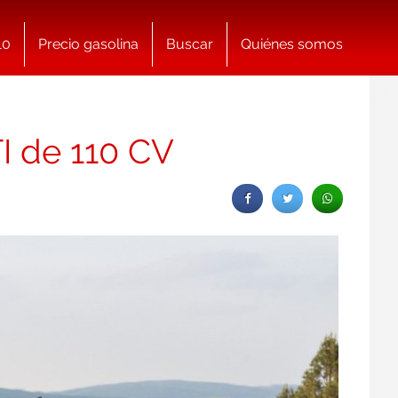
10
Precio gasolina
Buscar
Quiénes somos
TI de 110 CV