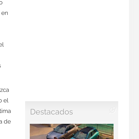
o
 en
el
s
uzca
 el
ltima
Destacados
ía de