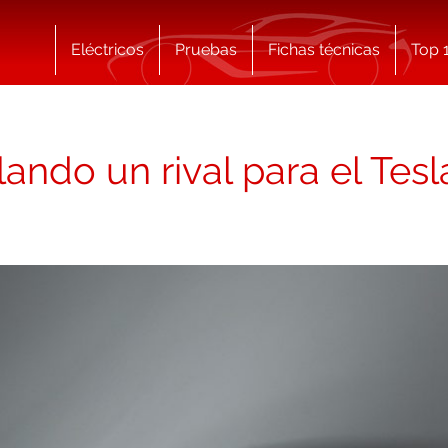
Eléctricos
Pruebas
Fichas técnicas
Top 
lando un rival para el Tes