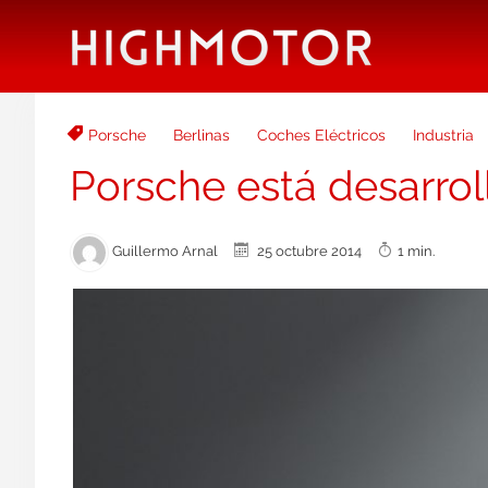
Porsche
Berlinas
Coches Eléctricos
Industria
Porsche está desarrol
Guillermo Arnal
25 octubre 2014
1 min.