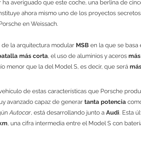
r
ha averiguado que este coche, una berlina de cinc
stituye ahora mismo uno de los proyectos secretos
 Porsche en Weissach.
 de la arquitectura modular
MSB
en la que se basa 
batalla más corta
, el uso de aluminios y aceros
más
ío menor que la del Model S, es decir, que será
má
r vehículo de estas características que Porsche prod
muy avanzado capaz de generar
tanta potencia
como
egún
Autocar
, está desarrollando junto a
Audi
. Esta ú
 km
, una cifra intermedia entre el Model S con bater