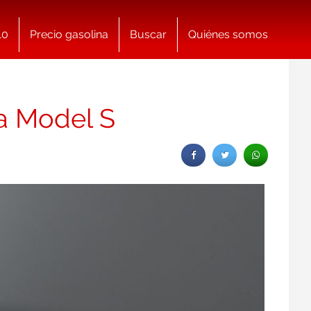
10
Precio gasolina
Buscar
Quiénes somos
la Model S