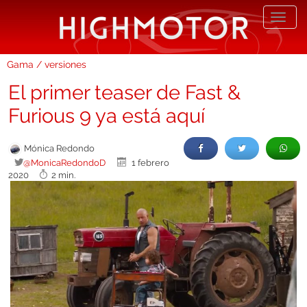
Desp
nave
Gama / versiones
El primer teaser de Fast &
Furious 9 ya está aquí
Mónica Redondo
@MonicaRedondoD
1 febrero
2020
2 min.