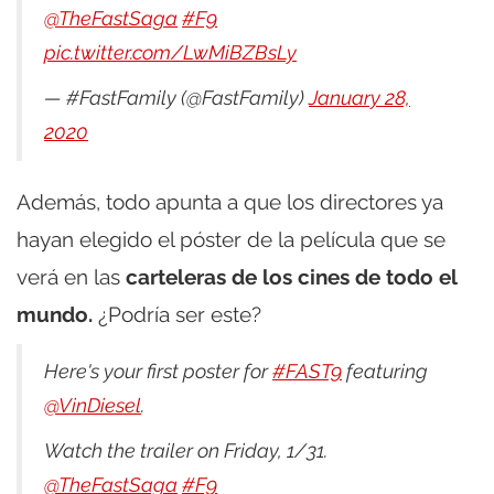
@TheFastSaga
#F9
pic.twitter.com/LwMiBZBsLy
— #FastFamily (@FastFamily)
January 28,
2020
Además, todo apunta a que los directores ya
hayan elegido el póster de la película que se
verá en las
carteleras de los cines de todo el
mundo.
¿Podría ser este?
Here's your first poster for
#FAST9
featuring
@VinDiesel
.
Watch the trailer on Friday, 1/31.
@TheFastSaga
#F9