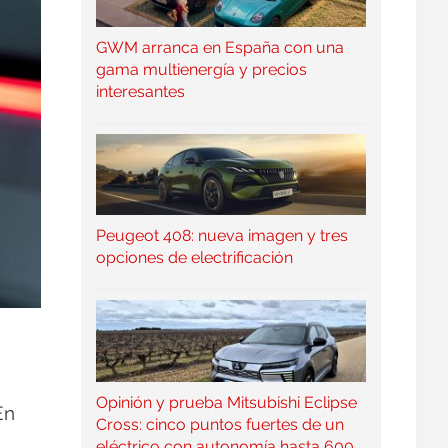
GWM arranca en España con una
gama multienergía y precios
interesantes
Peugeot 408: nueva imagen y tres
opciones de electrificación
Opinión y prueba Mitsubishi Eclipse
En
Cross: cinco puntos fuertes de un
eléctrico con autonomía hasta 600