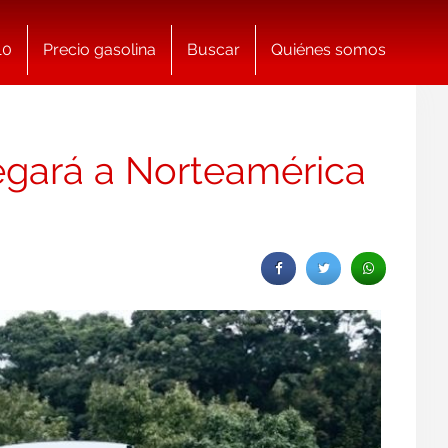
10
Precio gasolina
Buscar
Quiénes somos
legará a Norteamérica