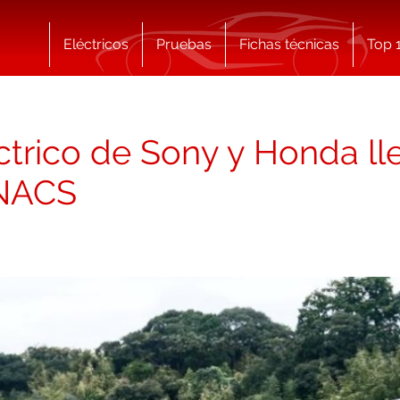
Eléctricos
Pruebas
Fichas técnicas
Top 
éctrico de Sony y Honda l
 NACS