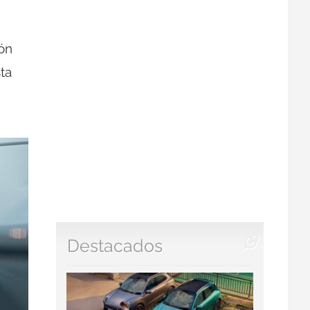
n
ón
ta
Destacados