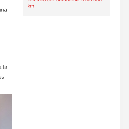
km
una
 la
es