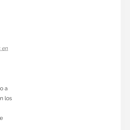
s en
o a
n los
ue