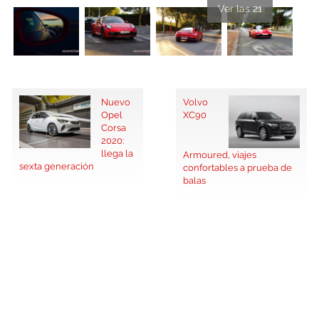
Ver las 21
Nuevo
Volvo
Opel
XC90
Corsa
2020:
llega la
Armoured, viajes
sexta generación
confortables a prueba de
balas