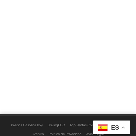
Precios Gasolina hoy
DrivingECO
Top Ventas Coches
EspacioFurgo
ES
Archivo
Política de Privacidad
Aviso Legal