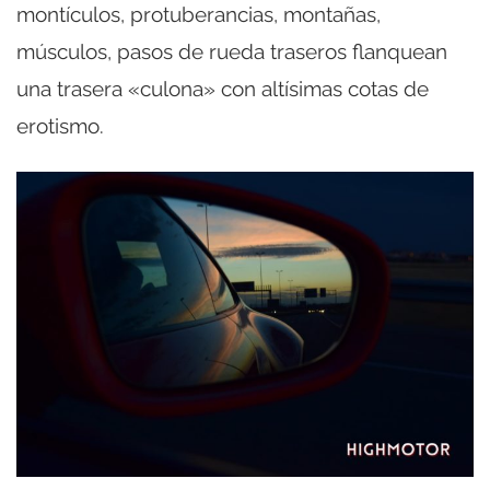
montículos, protuberancias, montañas,
músculos, pasos de rueda traseros flanquean
una trasera «culona» con altísimas cotas de
erotismo.