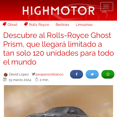
Desp
nave
Ghost
Rolls Royce
Berlinas
Limusinas
Descubre al Rolls-Royce Ghost
Prism, que llegará limitado a
tan solo 120 unidades para todo
el mundo
David Lopez
@espacionblanco
15 marzo 2024
2 min.