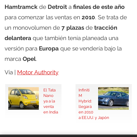
Hamtramck
de
Detroit
a
finales de este año
para comenzar las ventas en
2010
. Se trata de
un monovolumen de
7 plazas
de
tracción
delantera
que también tenía planeada una
versión para
Europa
que se vendería bajo la
marca
Opel
.
Vía |
Motor Authority
El Tata
Infiniti
Nano
M
ya a la
Hybrid:
venta
llegará
en India
en 2010
a EE.UU. y Japón