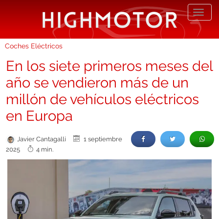
Desp
nave
Coches Eléctricos
En los siete primeros meses del
año se vendieron más de un
millón de vehículos eléctricos
en Europa
Javier Cantagalli
1 septiembre
2025
4 min.